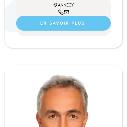
ANNECY



EN SAVOIR PLUS