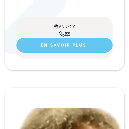
ANNECY



EN SAVOIR PLUS