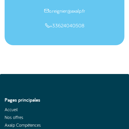
o.reignier@axalp.fr

+33624040508

Pages principales
Accueil
Nos offres
Axalp Compétences