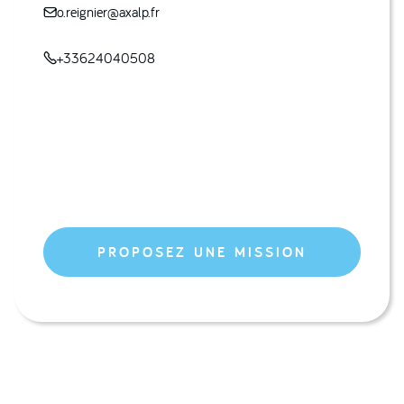
o.reignier@axalp.fr

+33624040508

PROPOSEZ UNE MISSION