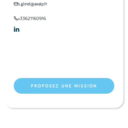
s.glinel@axalp.fr

+33621160916


PROPOSEZ UNE MISSION