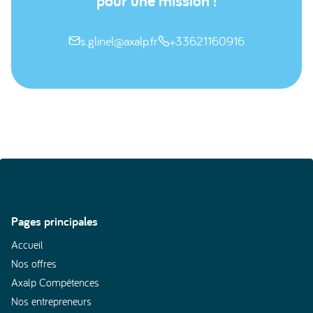
pour une mission !
s.glinel@axalp.fr
+33621160916


Pages principales
Accueil
Nos offres
Axalp Compétences
Nos entrepreneurs