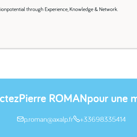
ionpotential through Experience, Knowledge & Network.
ctez
Pierre ROMAN
pour une m
p.roman@axalp.fr
+33698335414

