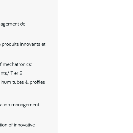
nagement de
 produits innovants et
of mechatronics:
ts/ Tier 2
uminum tubes & profiles
vation management
ion of innovative