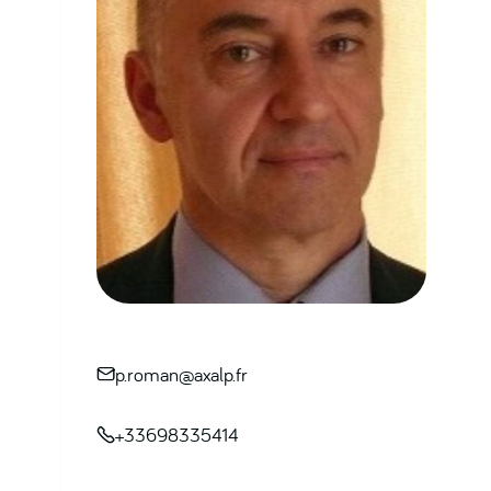
p.roman@axalp.fr

+33698335414
